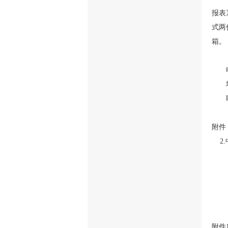
报表
式两
箱。
附件
2.
附件