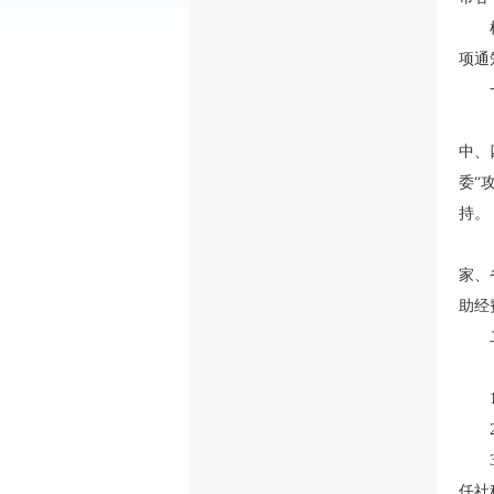
项通
中、
委“
持。
家、
助经
任社