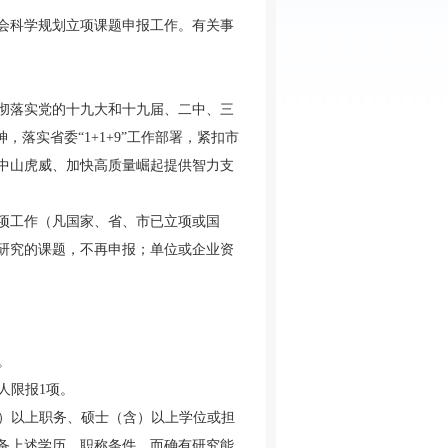
社会科学规划立项课题申报工作。有关事
彻落实党的十九大和十九届、二中、三
落实省委“1+1+9”工作部署，紧扣市
重振中山虎威、加快高质量崛起提供智力支
项工作（凡国家、省、市已立项或国
研究的课题，不再申报；单位或企业资
。
人限报1项。
含）以上职务、硕士（含）以上学位或担
备上述学历、职称条件，而确有研究能