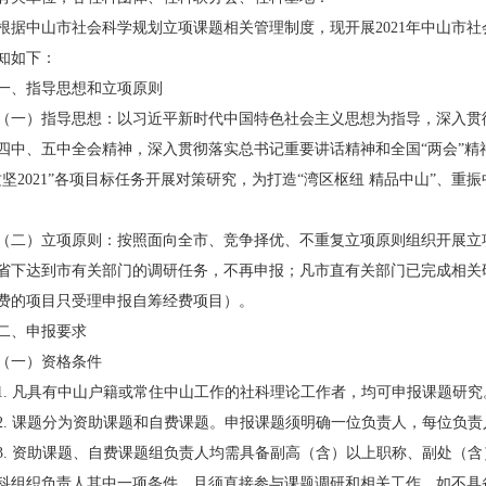
根据中山市社会科学规划立项课题相关管理制度，现开展2021年中山市
知如下：
一、指导思想和立项原则
（一）指导思想：以习近平新时代中国特色社会主义思想为指导，深入贯
四中、五中全会精神，深入贯彻落实总书记重要讲话精神和全国“两会”精神，
攻坚2021”各项目标任务开展对策研究，为打造“湾区枢纽 精品中山”、
（二）立项
原则：按照面向全市、竞争择优、不重复立项原则组织开展立
省下达到市有关部门的调研任务，不再申报；凡市直有关部门已完成相关
费的项目只受理申报自筹经费项目）。
二、申报要求
（一）资格条件
1. 凡具有中山户籍或常住中山工作的社科理论工作者，均可申报课题研究
2. 课题分为资助课题和自费课题。申报课题须明确一位负责人，每位负责
3. 资助课题、自费课题组负责人均需具备副高（含）以上职称、副处（
科组织负责人其中一项条件，且须直接参与课题调研和相关工作。如不具