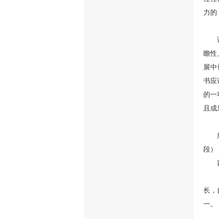
力的
瞻性
展中
书应
的一
且成
段）
长，
一。