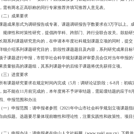
，需有两名正高职称的同行专家推荐并填写推荐人意见表。
（二）成果要求
课题成果形式为调研报告或专著。课题调研报告字数要求在3万字以上。
、规律性和对策性研究，提倡跨学科、跨部门、跨行业联合攻关。鼓励研
长期系列课题研究意向的，在申请本年度社科规划课题立项的同时，提交
详细介绍系列课题研究目的，阶段性课题题目及内容，系列研究成果目标
项子课题进行申报，市哲学社会科学规划课题评审委员会仅对当年申报的
果质量较高的课题组，其系列课题中的后续子课题将优先获得立项。
（三）进度要求
所有课题研究要求在规定时间内完成（5月：调研论证阶段；6-8月：初稿完
，如不能在11月前完成的，本年度将不予评审结题，需延缓结题的应于8
四、申报范围和办法
（一）申报范围：请申报者参照《2021年中山市社会科学规划立项课题
自由拟题。选题要尽量体现前瞻性和理论性，注重实践性和政策性。项目
（二）申报办法：请申报者在中山人文社科网（www.zsskl.gov.cn）